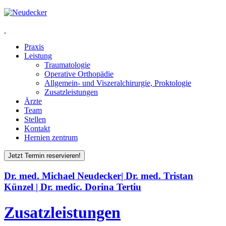
Praxis
Leistung
Traumatologie
Operative Orthopädie
Allgemein- und Viszeralchirurgie, Proktologie
Zusatzleistungen
Ärzte
Team
Stellen
Kontakt
Hernien zentrum
Jetzt Termin reservieren!
Dr. med. Michael Neudecker| Dr. med. Tristan
Künzel | Dr. medic. Dorina Tertiu
Zusatzleistungen