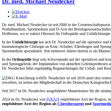
Dr. med. Michael Neudecker
Dr. med. Michael Neudecker ist seit 2006 in der Gemeinschaftspraxis t
Notfallmedizin, Sportmedizin und D-Arzt der Berufsgenossenschaften.
Heilbronn, wo er zuletzt Oberarzt für Orthopädie und Unfallchirurgie
In der
Unfallchirurgie
hat sich Dr. Neudecker auf die operative und 
traumatologische Chirurgie an Knie, Schulter, Ellenbogen und Sprun
Sportmedizin spezialisiert. Seit mehreren Jahren betreut er als Mann
In der
Orthopädie
liegt sein Schwerpunkt auf der operativen und ko
und Sprunggelenk, der Implantation von aktuellen Gelenkprothesen a
Dr. Neudecker führt regelmäßig Begutachtungen für Unfall- und Re
Dr. Neudecker ist seit 2016 unter den ersten
erwerben, ist neben der Mitgliedschaft in der Deutschen Kniegesellsc
Seit 2017 ist Dr. Neudecker ausgebildeter Mastertrainer für die struk
2024 ist Dr. Neudecker von
FOCUS
empfohlener Arzt der Region, in
empfohlener Arzt der Region als
Chirotherapeut
und
Sportmediz