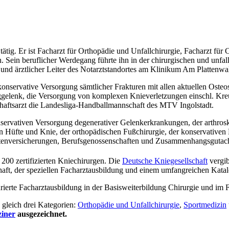
ätig. Er ist Facharzt für Orthopädie und Unfallchirurgie, Facharzt für 
 Sein beruflicher Werdegang führte ihn in der chirurgischen und unfal
 und ärztlicher Leiter des Notarztstandortes am Klinikum Am Plattenwal
konservative Versorgung sämtlicher Frakturen mit allen aktuellen Oste
ggelenk, die Versorgung von komplexen Knieverletzungen einschl. Kreu
schaftsarzt die Landesliga-Handballmannschaft des MTV Ingolstadt.
nservativen Versorgung degenerativer Gelenkerkrankungen, der arthros
n Hüfte und Knie, der orthopädischen Fußchirurgie, der konservative
ntenversicherungen, Berufsgenossenschaften und Zusammenhangsgutach
 200 zertifizierten Kniechirurgen. Die
Deutsche Kniegesellschaft
vergib
haft, der speziellen Facharztausbildung und einem umfangreichen Katal
turierte Facharztausbildung in der Basisweiterbildung Chirurgie und im
 gleich drei Kategorien:
Orthopädie und Unfallchirurgie
,
Sportmedizin
iner
ausgezeichnet.