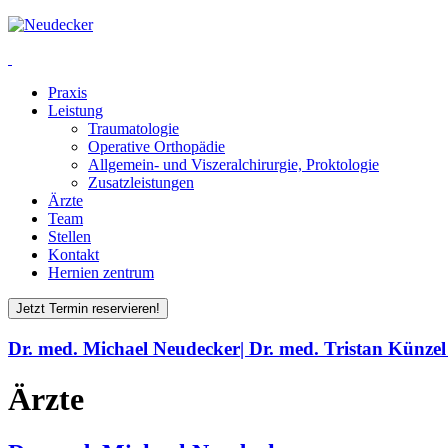
Praxis
Leistung
Traumatologie
Operative Orthopädie
Allgemein- und Viszeralchirurgie, Proktologie
Zusatzleistungen
Ärzte
Team
Stellen
Kontakt
Hernien zentrum
Jetzt Termin reservieren!
Dr. med. Michael Neudecker| Dr. med. Tristan Künzel 
Ärzte