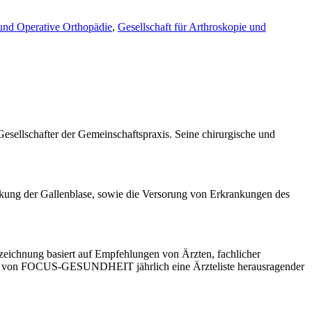
 und Operative Orthopädie
,
Gesellschaft für Arthroskopie und
 Gesellschafter der Gemeinschaftspraxis. Seine chirurgische und
ung der Gallenblase, sowie die Versorung von Erkrankungen des
zeichnung basiert auf Empfehlungen von Ärzten, fachlicher
tion von FOCUS-GESUNDHEIT jährlich eine Ärzteliste herausragender