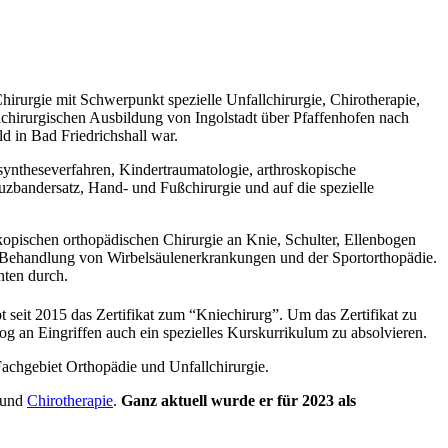
Chirurgie mit Schwerpunkt spezielle Unfallchirurgie, Chirotherapie,
lchirurgischen Ausbildung von Ingolstadt über Pfaffenhofen nach
d in Bad Friedrichshall war.
osyntheseverfahren, Kindertraumatologie, arthroskopische
zbandersatz, Hand- und Fußchirurgie und auf die spezielle
kopischen orthopädischen Chirurgie an Knie, Schulter, Ellenbogen
n Behandlung von Wirbelsäulenerkrankungen und der Sportorthopädie.
ten durch.
t seit 2015 das Zertifikat zum “Kniechirurg”. Um das Zertifikat zu
og an Eingriffen auch ein spezielles Kurskurrikulum zu absolvieren.
 Fachgebiet Orthopädie und Unfallchirurgie.
und
Chirotherapie
.
Ganz aktuell wurde er für 2023 als