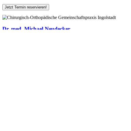
Jetzt Termin reservieren!
Dr. med. Michael Neudecker
Dr. med. Tristan Künzel
Dr. medic. Dorina Tertiu
Tel.: 0841 3708567
Ingolstadt
Chirurgie
Unfallchirurgie
Viszeralchirurgie, Proktologie
Orthopädie
Herzlich Willkommen
Wir begrüßen Sie herzlich auf der Homepage unserer Chirurgisch-Ort
Wir sind Spezialisten für Allgemein-, Viszeral- und Unfallchirurgie,