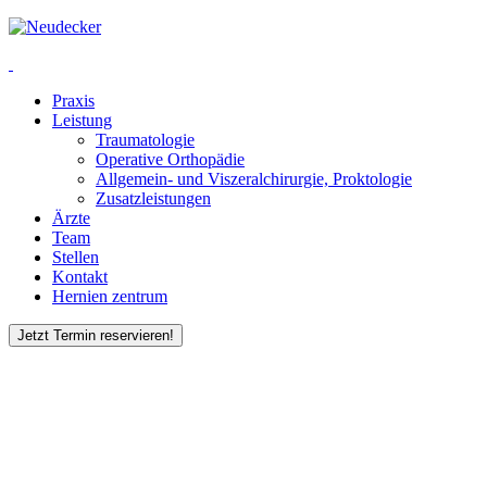
Praxis
Leistung
Traumatologie
Operative Orthopädie
Allgemein- und Viszeralchirurgie, Proktologie
Zusatzleistungen
Ärzte
Team
Stellen
Kontakt
Hernien zentrum
Jetzt Termin reservieren!